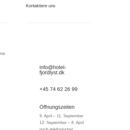
Kontaktiere uns
Hotel Fjordlyst
Sønderskovvej 100
6200 Aabenraa
nie
info@hotel-
fjordlyst.dk
+45 74 62 26 99
Öffnungszeiten
9. April – 11. September
12. September – 8. April
nach telefonischer