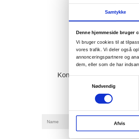
Samtykke
Denne hjemmeside bruger c
Vi bruger cookies til at tilpas
vores trafik. Vi deler også 
Erfahr
annonceringspartnere og anal
dem, eller som de har indsaml
Kontaktieren Sie uns über
Samtykkevalg
Nødvendig
Afvis