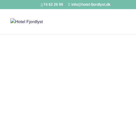
74 62 26 99
info@hotel-fjordlyst.dk
Doppelzimmer
Schönes Doppelzimmer mit eigener D
Alle unsere Doppelzimmer sind inklusive Bettw
reichhaltigem Frühstücksbuffet.
Das Frühstücksbuffet wird unter der Woche von
Wochenende von 08:00 – 09:30 Uhr.
In unserer Gemeinschaftsküche können Sie sich