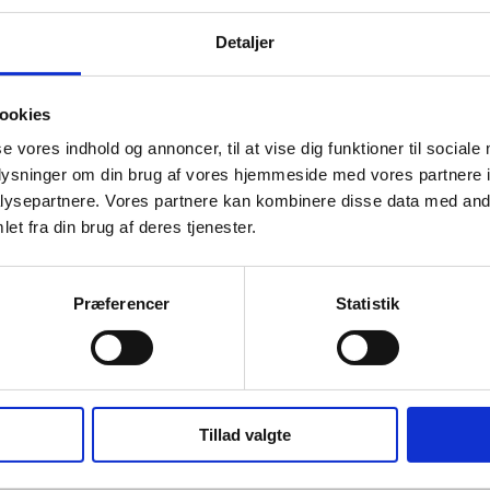
Detaljer
ookies
se vores indhold og annoncer, til at vise dig funktioner til sociale
oplysninger om din brug af vores hjemmeside med vores partnere i
en Sie mehr über unse
ysepartnere. Vores partnere kan kombinere disse data med andr
et fra din brug af deres tjenester.
 das Formular, um mehr darüber zu erfahren, w
Veranstaltungen bieten können
Præferencer
Statistik
Tillad valgte