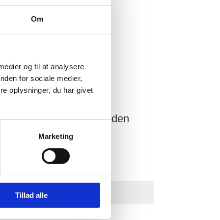
Om
 medier og til at analysere
nden for sociale medier,
r Hotel
e oplysninger, du har givet
as wir Ihnen an spannenden
Marketing
Tillad alle