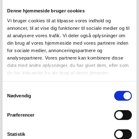
Kontakt os via formularen for at høre
Denne hjemmeside bruger cookies
mere om, hvad vi kan tilbyde dig af
Vi bruger cookies til at tilpasse vores indhold og
spændende begivenheder
annoncer, til at vise dig funktioner til sociale medier og til
at analysere vores trafik. Vi deler også oplysninger om
din brug af vores hjemmeside med vores partnere inden
for sociale medier, annonceringspartnere og
analysepartnere. Vores partnere kan kombinere disse
data med andre oplysninger, du har givet dem, eller som
de har indsamlet fra din brug af deres tjenester.
Samtykkevalg
Nødvendig
Præferencer
Statistik