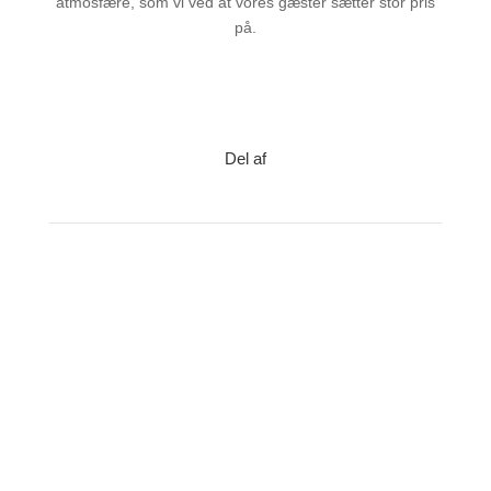
atmosfære, som vi ved at vores gæster sætter stor pris
på.
Del af