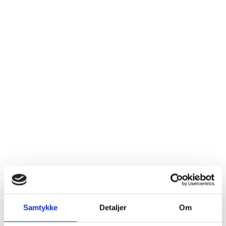
​Hør mere om vores
hotel
Samtykke
Detaljer
Om