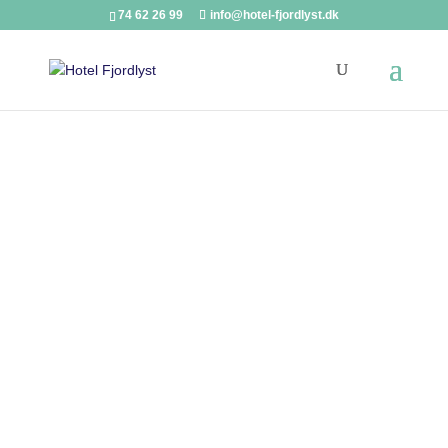
74 62 26 99
info@hotel-fjordlyst.dk
Dobbeltværelse
Dejligt dobbeltværelse med delt bad og toilet
Alle vores dobbeltværelser er inklusiv sengelinned,
håndklæde, WIFI og morgenmadsbuffet.
Morgenmadsbuffeten serveres i hverdagene mellem
7.00 – 9.30 og i weekenden mellem 8.00 – 9.30, i vores
spisestue.
Der er mulighed for at lave sin egen kaffe eller te i
vores fælleskøkken.