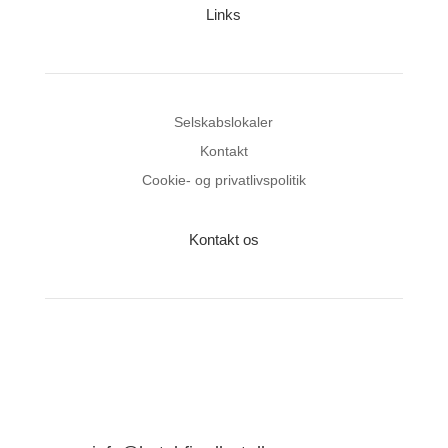
Links
Selskabslokaler
Kontakt
Cookie- og privatlivspolitik
Kontakt os
Hotel Fjordlyst
Sønderskovvej 100
6200 Aabenraa